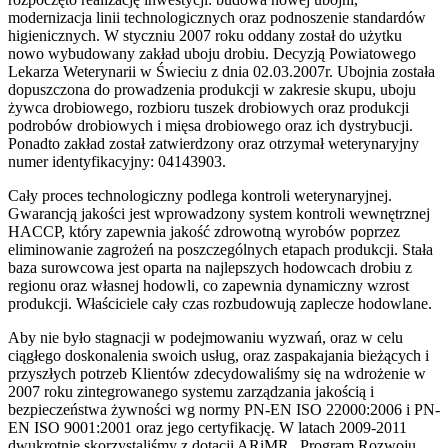
modernizacja linii technologicznych oraz podnoszenie standardów
higienicznych. W styczniu 2007 roku oddany został do użytku
nowo wybudowany zakład uboju drobiu. Decyzją Powiatowego
Lekarza Weterynarii w Świeciu z dnia 02.03.2007r. Ubojnia została
dopuszczona do prowadzenia produkcji w zakresie skupu, uboju
żywca drobiowego, rozbioru tuszek drobiowych oraz produkcji
podrobów drobiowych i mięsa drobiowego oraz ich dystrybucji.
Ponadto zakład został zatwierdzony oraz otrzymał weterynaryjny
numer identyfikacyjny: 04143903.
Cały proces technologiczny podlega kontroli weterynaryjnej.
Gwarancją jakości jest wprowadzony system kontroli wewnętrznej
HACCP, który zapewnia jakość zdrowotną wyrobów poprzez
eliminowanie zagrożeń na poszczególnych etapach produkcji. Stała
baza surowcowa jest oparta na najlepszych hodowcach drobiu z
regionu oraz własnej hodowli, co zapewnia dynamiczny wzrost
produkcji. Właściciele cały czas rozbudowują zaplecze hodowlane.
Aby nie było stagnacji w podejmowaniu wyzwań, oraz w celu
ciągłego doskonalenia swoich usług, oraz zaspakajania bieżących i
przyszłych potrzeb Klientów zdecydowaliśmy się na wdrożenie w
2007 roku zintegrowanego systemu zarządzania jakością i
bezpieczeństwa żywności wg normy PN-EN ISO 22000:2006 i PN-
EN ISO 9001:2001 oraz jego certyfikację. W latach 2009-2011
dwukrotnie skorzystaliśmy z dotacji ARiMR „Program Rozwoju