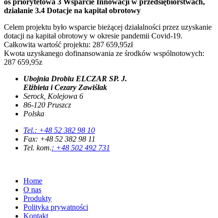
oś priorytetowa 3 Wsparcie Innowacji w przedsiębiorstwach,
działanie 3.4 Dotacje na kapitał obrotowy
Celem projektu było wsparcie bieżącej działalności przez uzyskanie
dotacji na kapitał obrotowy w okresie pandemii Covid-19.
Całkowita wartość projektu: 287 659,95zł
Kwota uzyskanego dofinansowania ze środków wspólnotowych:
287 659,95z
Ubojnia Drobiu ELCZAR SP. J.
Elżbieta i Cezary Zawiślak
Serock, Kolejowa 6
86-120 Pruszcz
Polska
Tel.: +48 52 382 98 10
Fax: +48 52 382 98 11
Tel. kom.
: +48 502 492 731
Home
O nas
Produkty
Polityka prywatności
Kontakt