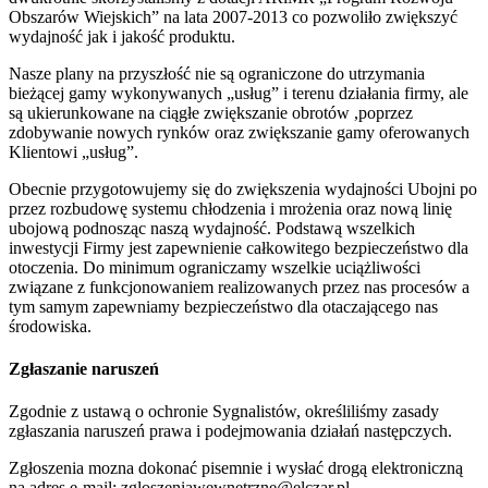
Obszarów Wiejskich” na lata 2007-2013 co pozwoliło zwiększyć
wydajność jak i jakość produktu.
Nasze plany na przyszłość nie są ograniczone do utrzymania
bieżącej gamy wykonywanych „usług” i terenu działania firmy, ale
są ukierunkowane na ciągłe zwiększanie obrotów ,poprzez
zdobywanie nowych rynków oraz zwiększanie gamy oferowanych
Klientowi „usług”.
Obecnie przygotowujemy się do zwiększenia wydajności Ubojni po
przez rozbudowę systemu chłodzenia i mrożenia oraz nową linię
ubojową podnosząc naszą wydajność. Podstawą wszelkich
inwestycji Firmy jest zapewnienie całkowitego bezpieczeństwo dla
otoczenia. Do minimum ograniczamy wszelkie uciążliwości
związane z funkcjonowaniem realizowanych przez nas procesów a
tym samym zapewniamy bezpieczeństwo dla otaczającego nas
środowiska.
Zgłaszanie naruszeń
Zgodnie z ustawą o ochronie Sygnalistów, określiliśmy zasady
zgłaszania naruszeń prawa i podejmowania działań następczych.
Zgłoszenia mozna dokonać pisemnie i wysłać drogą elektroniczną
na adres e-mail: zgloszeniawewnetrzne@elczar.pl